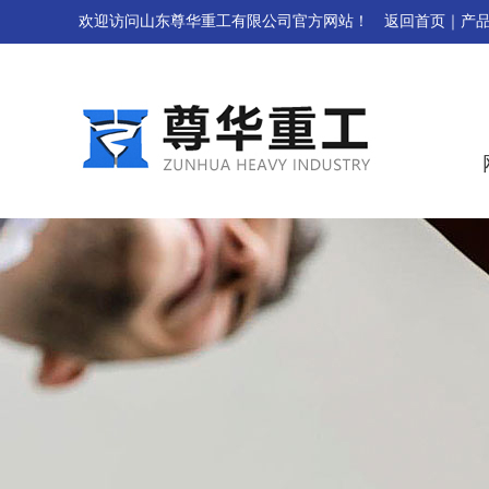
欢迎访问山东尊华重工有限公司官方网站！
返回首页
｜
产