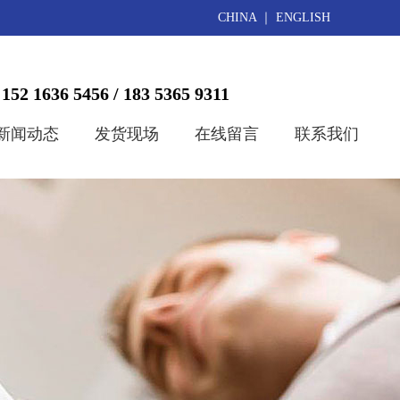
CHINA
｜
ENGLISH
 152 1636 5456 / 183 5365 9311
新闻动态
发货现场
在线留言
联系我们