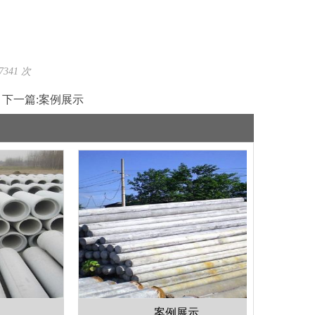
341 次
下一篇:
案例展示
案例展示