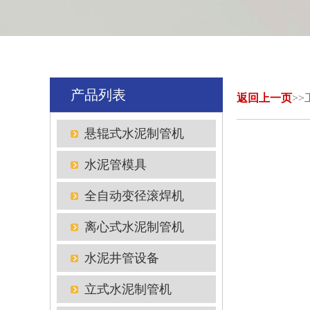
产品列表
返回上一页
>
悬辊式水泥制管机
水泥管模具
全自动变径滚焊机
离心式水泥制管机
水泥井管设备
立式水泥制管机