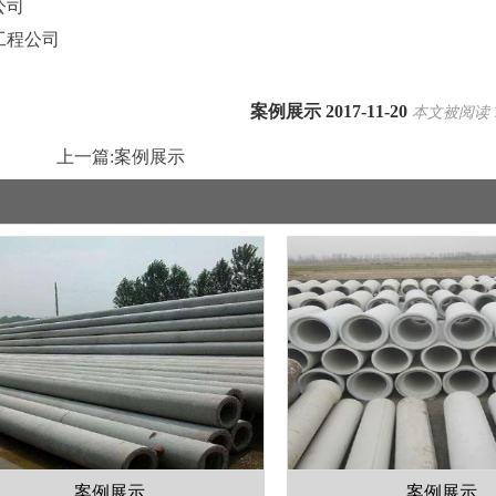
公司
工程公司
案例展示 2017-11-20
本文被阅读 7
上一篇:
案例展示
例展示
案例展示