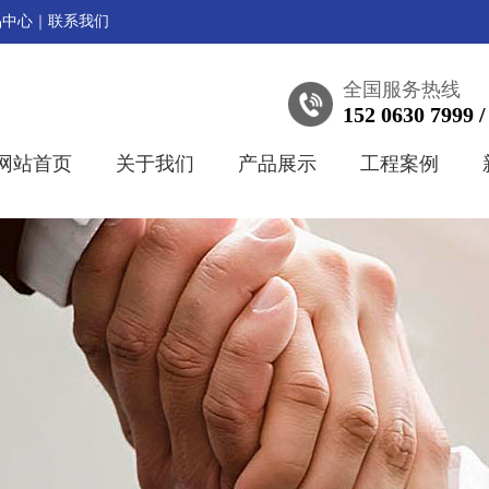
品中心
｜
联系我们
全国服务热线
152 0630 7999 /
网站首页
关于我们
产品展示
工程案例