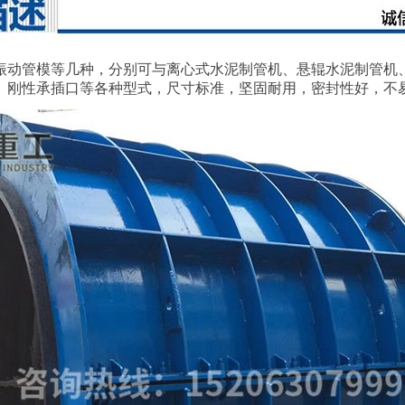
动管模等几种，分别可与离心式水泥制管机、悬辊水泥制管机、
、刚性承插口等各种型式，尺寸标准，坚固耐用，密封性好，不