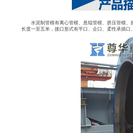
水泥制管模有离心管模、悬辊管模、挤压管模、振
长度一至五米，接口形式有平口、企口、柔性承插口